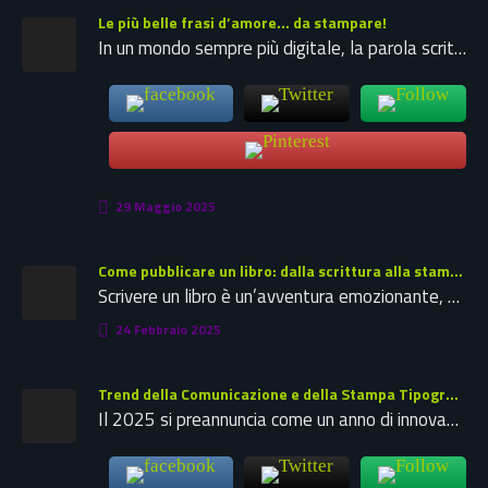
Le più belle frasi d’amore… da stampare!
In un mondo sempre più digitale, la parola scritta su carta mantiene un fascino eterno, soprattutto quando si parla di…
29 Maggio 2025
Come pubblicare un libro: dalla scrittura alla stampa
Scrivere un libro è un’avventura emozionante, ma la vera sfida inizia quando si decide di pubblicarlo. Oggi esistono molte possibilità…
24 Febbraio 2025
Trend della Comunicazione e della Stampa Tipografica nel 2025
Il 2025 si preannuncia come un anno di innovazione significativa nel campo della comunicazione e della stampa tipografica. Le tendenze…