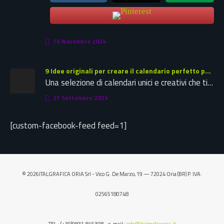
16 Novembre 2024
9 Idee originali per creare il calendario perfetto per la tua azienda: ispirazioni creative per il 2025
Una selezione di calendari unici e creativi che ti offriranno spunti preziosi per realizzare il calendario aziendale ideale. Che tu…
21 Settembre 2024
[custom-facebook-feed feed=1]
© 2026ITALGRAFICA ORIA Srl - Vico G. De Marzo, 19 — 72024 Oria (BR) P. IVA:
02565180748