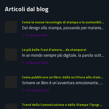
Articoli dal blog
Come le nuove tecnologie di stampa e la sostenibilità stanno ridefinendo il futuro della tipografia
Dal design alla stampa, passando per materiali speciali e tecniche innovative: leggi la nostra guida completa per la tipografia del…
31 Agosto 2025
Le più belle frasi d’amore… da stampare!
In un mondo sempre più digitale, la parola scritta su carta mantiene un fascino eterno, soprattutto quando si parla di…
29 Maggio 2025
Come pubblicare un libro: dalla scrittura alla stampa
Scrivere un libro è un’avventura emozionante, ma la vera sfida inizia quando si decide di pubblicarlo. Oggi esistono molte possibilità…
24 Febbraio 2025
Trend della Comunicazione e della Stampa Tipografica nel 2025