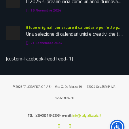
Il 2025 si preannuncia come un anno di innovazione significativa nel campo della comunicazione e della stampa tipografica. Le tendenze…
16 Novembre 2024
9 Idee originali per creare il calendario perfetto per la tua azienda: ispirazioni creative per il 2025
Una selezione di calendari unici e creativi che ti offriranno spunti preziosi per realizzare il calendario aziendale ideale. Che tu…
21 Settembre 2024
[custom-facebook-feed feed=1]
© 2026ITALGRAFICA ORIA Srl - Vico G. De Marzo, 19 — 72024 Oria (BR) P. IVA:
02565180748
TEL.: (+39)0831.845308 • e-mail:
info@italgraficaoria.it